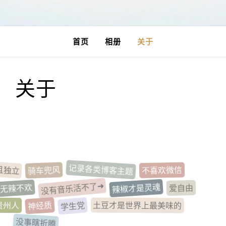
首页
相册
关于
关于
云子
记录各类博客主题
且独立
不喜欢微信
骑车兜风
没有音乐活不了
辣椒才是灵魂
爱自由
无辣不欢
贵州人
土豆才是世界上最美味的
神经质
学生党
没事瞎折腾