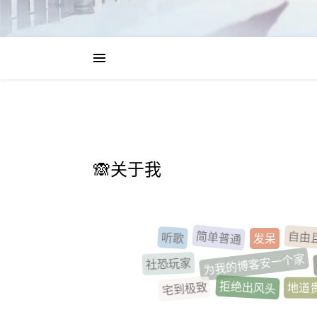
🙈关于我
王
自由
简单普通
听歌
发呆
为我的博客安一个家
社恐玩家
地道
宅到极致
拒绝出风头