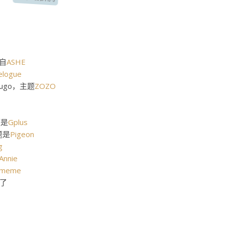
植自
ASHE
elogue
ugo，主题
ZOZO
题是
Gplus
题是
Pigeon
g
Annie
meme
得了