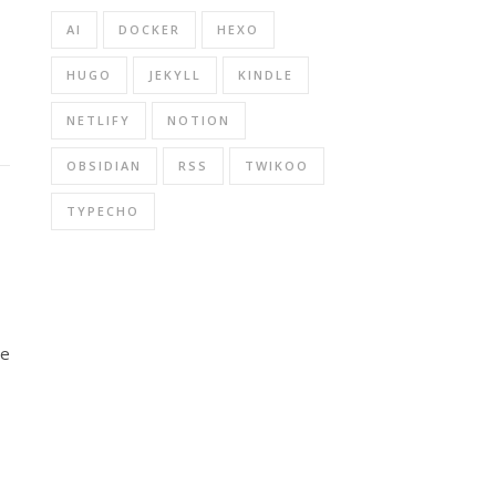
AI
DOCKER
HEXO
HUGO
JEKYLL
KINDLE
NETLIFY
NOTION
OBSIDIAN
RSS
TWIKOO
TYPECHO
me