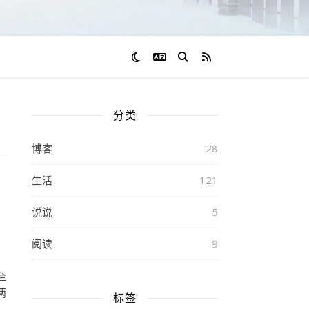
切换语言
RSS 订阅
分类
博客
28
生活
121
说说
5
阅读
9
至
两
标签