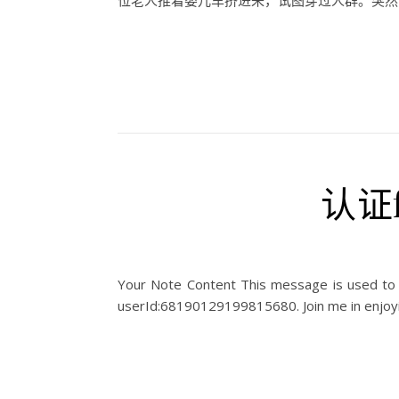
位老人推着婴儿车挤进来，试图穿过人群。突然，
认证f
Your Note Content This message is used to
userId:68190129199815680. Join me in enjoyin