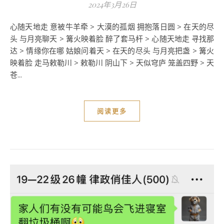
2024年3月26日
心随天地走 意被牛羊牵 > 大漠的孤烟 拥抱落日圆 > 在天的尽
头 与月亮聊天 > 篝火映着脸 醉了套马杆 > 心随天地走 寻找那
达 > 情缘你在哪 姑娘问着天 > 在天的尽头 与月亮把盏 > 篝火
映着脸 走马敕勒川 > 敕勒川 阴山下 > 天似穹庐 笼盖四野 > 天
苍...
阅读更多