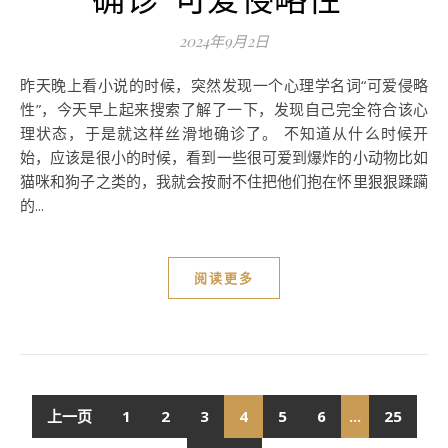
2024年9月2日
昨天晚上看小说的时候，突然发现一个心理学名词“可爱侵略
性”，今天早上起来搜索了解了一下，发现自己完全符合该心
理状态，于是就这样丝滑地确诊了。 不知道从什么时候开
始，应该是很小的时候，看到一些很可爱到爆炸的小动物比如
猫咪和狗子之类的，我就会按耐不住把他们抱在怀里狠狠蹂躏
的...
阅读更多
上一页
1
2
3
4
5
6
...
25