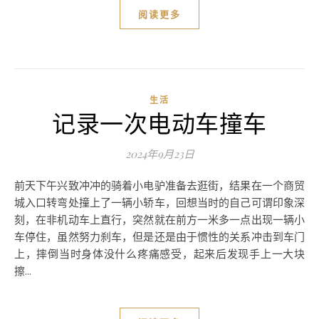
阅读更多
生活
记录一次电动车撞车
2024年9月23日
前天下午兴致冲冲的骑着小电驴准备去逛街，结果在一个商贸
城入口转弯处撞上了一辆小轿车，回想当时的自己可谓印象深
刻，在非机动车上直行，突然就在前方一米多一点出现一辆小
车停住，虽然努力刹车，但是还是由于惯性的关系冲击到车门
上，摔倒当时身体没什么疼痛感受，起来后发现手上一大块
擦...