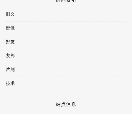
旧文
影像
好友
友邻
片刻
技术
站点信息
© 2026 Ashe Astro。保留所有权利。Ashe 主题由
WP Royal
提供，Astro 移植版。