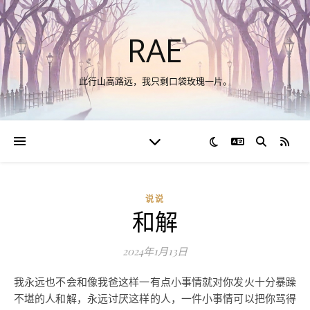
RAE
此行山高路远，我只剩口袋玫瑰一片。
切换语言
RSS
说说
和解
2024年1月13日
我永远也不会和像我爸这样一有点小事情就对你发火十分暴躁
不堪的人和解，永远讨厌这样的人，一件小事情可以把你骂得