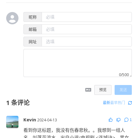
昵称
邮箱
网址
0/500
预览
发送
1
条评论
最新
最早
热门
Kevin
2024-04-13
1
看到你这标题，我没有伤春悲秋。。我想到一组人
名，叫落花流水，出自小说/电视剧 <连城诀>，男女