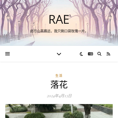
RAE
此行山高路远，我只剩口袋玫瑰一片。
切换语言
RSS
生活
落花
2024年4月13日