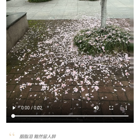
胭脂泪 黯然留人醉