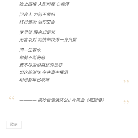
独上西楼 人影消瘦 心憔悴
问良人 为何不倦归
终日苦盼 泪却空垂
梦里笑 醒来却是悲
无言以对 痴情却换得一身负累
问一江春水
却剪不断伤悲
流不尽爱恨离愁的是非
如这般滋味 在往事中挥泪
相思都早已成堆
———— 摘抄自活佛济公II 片尾曲《胭脂泪》
歌词