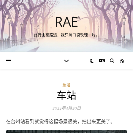
RAE
此行山高路远，我只剩口袋玫瑰一片。
切换语言
RSS
生活
车站
2024年4月29日
在台州站看到就觉得这幅场景很美，拍出来更美了。