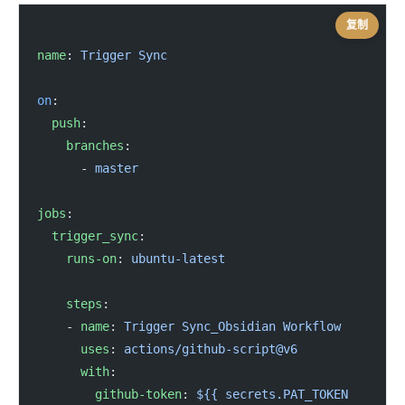
复制
name
: 
Trigger Sync
on
:
  push
:
    branches
:
      - 
master
jobs
:
  trigger_sync
:
    runs-on
: 
ubuntu-latest
    steps
:
    - 
name
: 
Trigger Sync_Obsidian Workflow
      uses
: 
actions/github-script@v6
      with
:
        github-token
: 
${{ secrets.PAT_TOKEN 