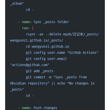
_album"
        cd -
    - 
name
: 
Sync _posts folder
      run
: 
|
        rsync -av --delete myob/日记本/_posts/ 
wangyunzi.github.io/_posts/
        cd wangyunzi.github.io
        git config user.name "GitHub Actions"
        git config user.email 
"actions@github.com"
        git add _posts
        git commit -m "Sync _posts from 
Obsidian repository" || echo "No changes in 
_posts"
        cd -
    - 
name
: 
Push changes