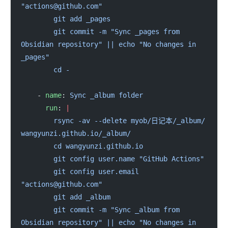
"actions@github.com"
        git add _pages
        git commit -m "Sync _pages from 
Obsidian repository" || echo "No changes in 
_pages"
        cd -
    - 
name
: 
Sync _album folder
      run
: 
|
        rsync -av --delete myob/日记本/_album/ 
wangyunzi.github.io/_album/
        cd wangyunzi.github.io
        git config user.name "GitHub Actions"
        git config user.email 
"actions@github.com"
        git add _album
        git commit -m "Sync _album from 
Obsidian repository" || echo "No changes in 