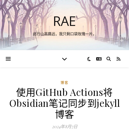
RAE
此行山高路远，我只剩口袋玫瑰一片。
切换语言
RSS
博客
使用GitHub Actions将
Obsidian笔记同步到jekyll
博客
2024年8月7日