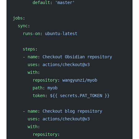
        default
: 
'master'
jobs
:
  sync
:
    runs-on
: 
ubuntu-latest
    steps
:
    - 
name
: 
Checkout Obsidian repository
      uses
: 
actions/checkout@v3
      with
:
        repository
: 
wangyunzi/myob
        path
: 
myob
        token
: 
${{ secrets.PAT_TOKEN }}
    - 
name
: 
Checkout blog repository
      uses
: 
actions/checkout@v3
      with
:
        repository
: 