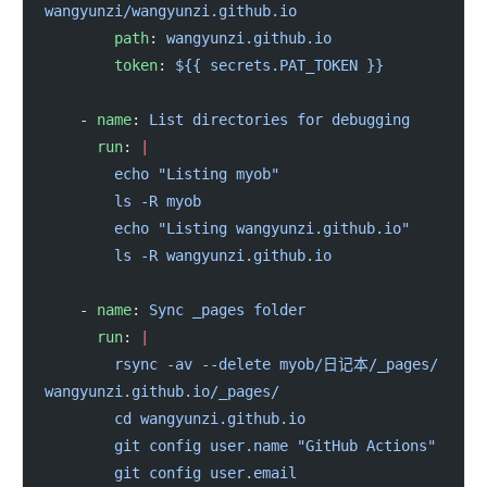
wangyunzi/wangyunzi.github.io
        path
: 
wangyunzi.github.io
        token
: 
${{ secrets.PAT_TOKEN }}
    - 
name
: 
List directories for debugging
      run
: 
|
        echo "Listing myob"
        ls -R myob
        echo "Listing wangyunzi.github.io"
        ls -R wangyunzi.github.io
    - 
name
: 
Sync _pages folder
      run
: 
|
        rsync -av --delete myob/日记本/_pages/ 
wangyunzi.github.io/_pages/
        cd wangyunzi.github.io
        git config user.name "GitHub Actions"
        git config user.email 