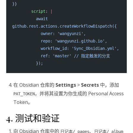
}}
        script
: 
|
          await 
github.rest.actions.createWorkflowDispatch({
            owner: 'wangyunzi',
            repo: 'wangyunzi.github.io',
            workflow_id: 'Sync_Obsidian.yml',
            ref: 'master' // 指定触发的分支
          });
在 Obsidian 仓库的
Settings
>
Secrets
中，添加
，并将其设置为你生成的 Personal Access
PAT_TOKEN
Token。
4. 测试和验证
向 Obsidian 仓库中的
、
日记本/_pages
日记本/_album