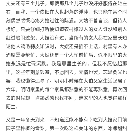
丈夫还有三个儿子，即使那几个儿子也没好好服侍在她左
右，而我，一个依旧在人世起落的浮萍，也只能在某个时
刻偶然感慨心疼大嫂过往的际遇。大嫂不善言谈，但待人
极好，只要仔细打听便知道农村嫁过人的女人谁没和别人
红过脸闹过架，大嫂没有过，当所有的女人都在家里长短
论他人鸡毛蒜皮知识时，大嫂还是插不上话，村里有人办
酒席需要帮忙，大嫂还是一个人忙前忙后，似乎眼里的大
嫂永远是忙碌沉默。我是那里生长的，但我不愿忆起那
里，这些年刻意逃避，不愿回去，无情也罢，忘恩负义也
罢，我也懒得追寻了。明明小时候在大伯父家生活起居了
六年，明明家里的每个家具都熟悉的不能再熟悉，再次回
去的时候却一点熟悉感也找不回，连家里的人也觉得那样
陌生。
又是一年冬天到来，不知道还能不能有幸吃到大嫂家门前
园子里种植的雪梨，第一次吃这样美味的东西，冰凉甜甜