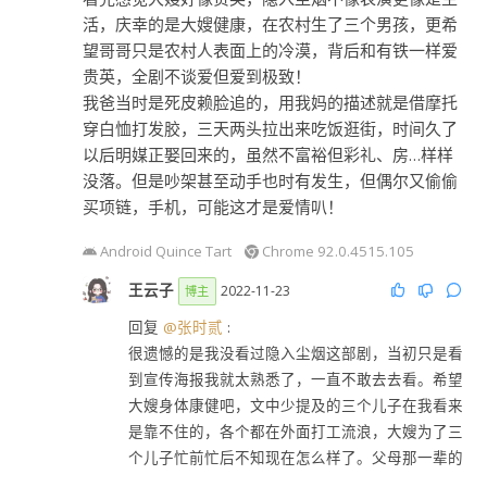
活，庆幸的是大嫂健康，在农村生了三个男孩，更希
望哥哥只是农村人表面上的冷漠，背后和有铁一样爱
贵英，全剧不谈爱但爱到极致！
我爸当时是死皮赖脸追的，用我妈的描述就是借摩托
穿白恤打发胶，三天两头拉出来吃饭逛街，时间久了
以后明媒正娶回来的，虽然不富裕但彩礼、房…样样
没落。但是吵架甚至动手也时有发生，但偶尔又偷偷
买项链，手机，可能这才是爱情叭！
Android Quince Tart
Chrome 92.0.4515.105
王云子
2022-11-23
博主
回复
@张时贰
:
很遗憾的是我没看过隐入尘烟这部剧，当初只是看
到宣传海报我就太熟悉了，一直不敢去去看。希望
大嫂身体康健吧，文中少提及的三个儿子在我看来
是靠不住的，各个都在外面打工流浪，大嫂为了三
个儿子忙前忙后不知现在怎么样了。父母那一辈的
情感我不太懂 我爸妈经常吵架，但吵完了我爸爸