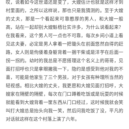
叹，说着如今这世道还是变了，大嫂估计也就是这样才到
村里面的，之所以这样说，那也只是我猜测的。至于大嫂
的丈夫，那是一个看起来可靠憨厚的男人，和大嫂一般
高，站在一起却别大嫂魁梧壮实许多，为什么说看起来？
在我看来，这个男人可一点也不可靠，每次乡间小道上看
见这夫妻，必定是男人拿着一把锄头在前面悠然自得的赶
路，女人则是佝偻着身躯背着一捆干柴或是洋芋在后面一
拐一拐的。幼时的我总是不愿搭理这个名义上的哥哥，见
面打招呼也只是拿眼撇我一下，隐约是感受到他对我的不
喜，可能是他家生了三个男孩，对于女孩有种理所当然的
轻视感。相比大嫂的丈夫，我更愿和大嫂见面打招呼，大
嫂家在隔壁的隔壁，每次在门口蹲着吃饭或是玩耍的时候
就能看到大嫂背着一筐东西从门口经过，这时候我就会笑
叫打大嫂总是抬头向我一笑，然后问我吃饭了没，平凡的
对话就这样在这个村落上演了六年。