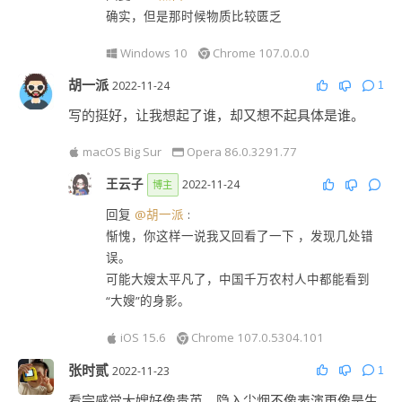
确实，但是那时候物质比较匮乏
Windows 10
Chrome 107.0.0.0
胡一派
2022-11-24
1
写的挺好，让我想起了谁，却又想不起具体是谁。
macOS Big Sur
Opera 86.0.3291.77
王云子
2022-11-24
博主
回复
@胡一派
:
惭愧，你这样一说我又回看了一下 ，发现几处错
误。
可能大嫂太平凡了，中国千万农村人中都能看到
“大嫂”的身影。
iOS 15.6
Chrome 107.0.5304.101
张时贰
2022-11-23
1
看完感觉大嫂好像贵英，隐入尘烟不像表演更像是生