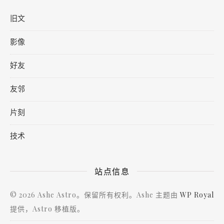
Windows 10
Microsoft Edge 107.0.1418.56
旧文
王云子
2022-11-27
博主
影像
回复
@TeacherDu
:
害，抱抱杜老师
好友
友邻
Android Quince Tart
Chrome 107.0.0.0
片刻
技术
站点信息
© 2026 Ashe Astro。保留所有权利。Ashe 主题由
WP Royal
提供，Astro 移植版。