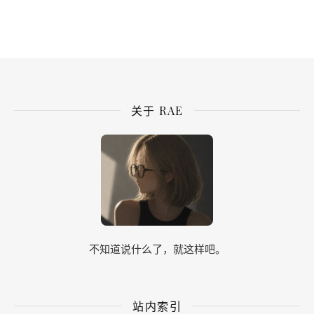
我都几年没回家了~
Windows 10
Microsoft Edge 107.0.1418.56
王云子
2022-11-25
博主
回复
@TeacherDu
:
关于 RAE
杜老师今年可以回家塞
Windows 10
Microsoft Edge 107.0.1418.56
不知道说什么了，就这样吧。
TeacherDu
2022-11-27
回复
@王云子
:
不是工作关系，要看疫情！
站内索引