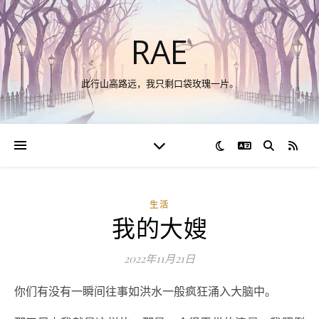
RAE
此行山高路远，我只剩口袋玫瑰一片。
切换语言
RSS
生活
我的大嫂
2022年11月21日
你们有没有一瞬间往事如洪水一般疯狂涌入大脑中。