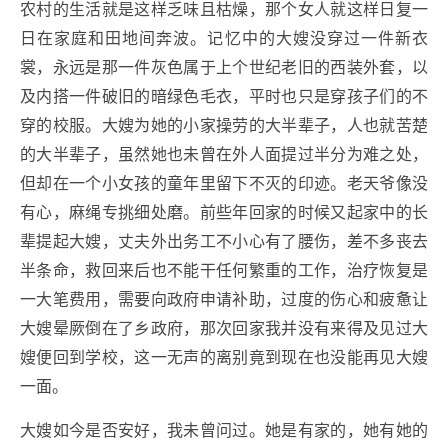
农村的生活就是这样乏味且枯燥，那个女人就这样日复一
日在家庭和田地间奔波。记忆中的大嫂没穿过一件新衣
裳，永远是那一件灰色属于上个世纪老旧的西装外套，以
及内搭一件破旧的暗绿色毛衣，平时也只是穿孩子们的不
穿的校服。大嫂为她的小家操劳的大半辈子，人也就苦楚
的大半辈子，虽然她也未曾在外人面提过半分为难之处，
但却在一个小女孩的童年里留下不灭的印迹。老天爷像没
有心，麻绳专挑细处磨。前些年回家的时候又起家中的长
辈提起大嫂，丈夫外出务工不小心有了腰伤，差不多丧去
半条命，救回来后也不能干任何繁重的工作，治疗恢复是
一大笔费用，需要向政府申请补助，过度的伤心和疲惫让
大嫂晕厥倒在了乡政府，那次回家我并没有来得及见过大
嫂便回到学校，这一无声的离别竟到现在也没能再见大嫂
一面。
大嫂如今是否安好，我未曾问过。她是有家的，她有她的