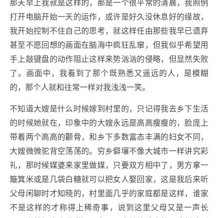
那天早上我就是这样的，那是一个很平常的清晨，我照例
打开电脑开始一天的运作，或许是好久没休息好的缘故，
我开始控制不住自己的思考，就这样任由那些我早已遗弃
甚至不愿回想的画面在脑海中疯狂乱窜，但我似乎希望用
手上敲键盘的动作阻止这样来势汹汹的侵略，但显然失败
了。画面中，我看到了那个既熟悉又遥远的人，是模糊
的，那个人就和往常一样对我浅浅一笑。
不知道大嫂是什么时候嫁到村里的，只记得我去乡下生活
的时候她就在，印象中的大嫂永远是高高瘦瘦的，脸庞上
带着两个高高的颧骨，和乡下多数富态丰满的妇女不同，
大嫂微微驼背空荡荡的。穷乡僻壤不像大城市一样讲究彩
礼，那时候媒婆来家里做媒，只要双方相中了，男方拿一
簸箕米或是几袋白糖就可以把女人娶回家，这是我后来听
父母闲聊时才知晓的，村里面几乎的家庭都是这样，谁家
不是这样的才称得上稀奇事，说到这里父母又是一声长