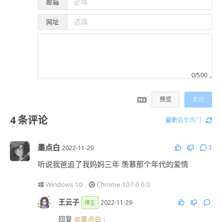
邮箱
网址
0/500
预览
发送
4
条评论
最新
最早
热门
墨点白
2022-11-29
1
听说我爸追了我妈妈三年 羡慕那个年代的爱情
Windows 10
Chrome 107.0.0.0
王云子
2022-11-29
博主
回复
@墨点白
: