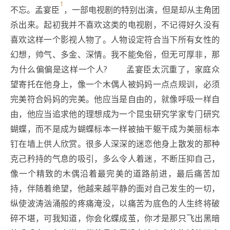
1
不忘。孟宴臣
，一部电视剧的特别出演，但是却从主角团
杀出来。起初我并不喜欢这类的电视剧，不记得好久没有
喜欢这样一个影视人物了。人物设定符合当下所有女性的
幻想，帅气、多金、深情。我不能免俗，但无可厚非，那
为什么偏偏是这样一个人? 孟宴臣太沉重了，家庭众
望寄托在他身上，像一个木偶人被妈妈一点点规训，必须
完美符合妈妈的完美。他应当是自由的，就像呼吸一样自
由，他应当追求他的理想成为一个昆虫研究学家专门研究
蝴蝶，而不是成为蝴蝶标本一样被抽干躯干成为美丽标本
钉在墙上供人欣赏。很多人深深的迷恋他身上散发的那种
克己矜持的气息的吸引，多么令人着迷，不断压抑自己，
像一个精致的木偶沿着最完美的道路前进，最后痛苦加
持，伴随着绝望，他越来越平静的面对自己发生的一切，
纵使波涛汹涌般的疼痛淹没，以痛苦为底色的人生终将破
碎不堪，可我知道，你会化蝶成茧，你才是那只飞出黑暗