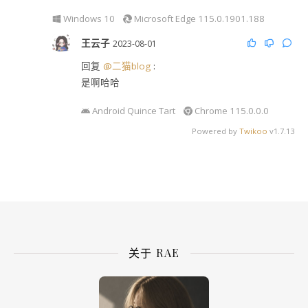
Windows 10
Microsoft Edge 115.0.1901.188
王云子
2023-08-01
回复
@二猫blog
:
是啊哈哈
Android Quince Tart
Chrome 115.0.0.0
Powered by
Twikoo
v1.7.13
关于 RAE