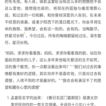
的毛毛虫。有人说，倘若孟宴臣没有这么多的抱憾他不会
这么爱他，我想我也是的，将现在的孤独与痛苦埋葬心
底，和过去的一切和解，和你曾经深爱的人告别，在未来
不经意的清晨，或者夕阳西下的落日霞光下，你会寻得生
命的救赎，我希望，会有这一刻的，会有的。当晦散尽，
2
终星河长明
，今日过后，所有的晦暗都留给过往，凛冬散
尽，星河长明。
“妈妈，求求你看看我，妈妈，求求你看看我的脸，站在你
面前的是你的儿子，这么多年来他每天都活的生不如死，
活的像个躯壳，你一点都没看出来吗？” “我们对过去的事
情都有美好的滤镜，其实你并不是喜欢他，只是对过去有
遗憾，人得不到的才是最好的。” “我也会有满足不了的愿
望和藏在心里的遗憾”
Footnotes
孟宴臣名字的由来：《春日玄武门宴群臣》是唐太宗
李世民创作的一首五言排律。全诗共十六句八十字，