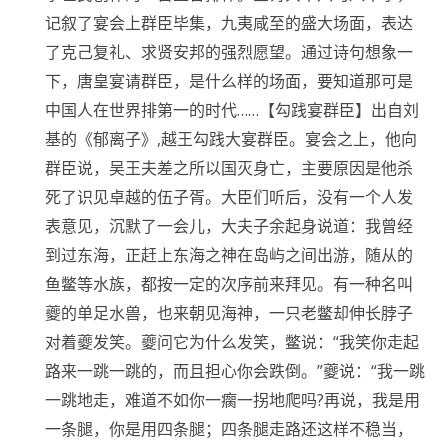
记叙了宴会上群臣毕集，九夷咸至的盛大场面，表达
了克己复礼、求贤安邦的强烈愿望。通过诗句想象一
下，唐皇宴请群臣，是什么样的场面，要知道那可是
中国人在世界排第一的时代……【勾践宴群臣】出自刘
基的《郁离子》,越王勾践大宴群臣。宴会之上，他向
群臣说，吴王夫差之所以国灭身亡，主要原因是他杀
死了识见卓越的伍子胥。大臣们听后，没有一个人发
表意见，沉默了一会儿，大夫子余起身说道：我曾经
到过东海，正赶上东海之神在岛屿之间出游，随从的
鱼鳖等水族，都按一定的次序前来拜见。有一种名叫
夔的单足水兽，也来朝见海神，一只老鳖却伸长脖子
对着夔发笑。夔问它为什么发笑，鳖说：“我笑你走起
路来一跳一跳的，而且担心你会跌倒。”夔说：“我一跳
一跳地走，难道不如你一瘸一拐地爬吗?再说，我是用
一条腿，你是用四条腿；四条腿走路还这样不稳当，