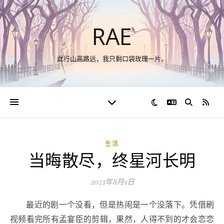
RAE
此行山高路远，我只剩口袋玫瑰一片。
切换语言
RSS
生活
当晦散尽，终星河长明
2023年8月1日
最近的剧一个没看，但是热闹是一个没落下。凭借刷
视频看完所有孟宴臣的剪辑，果然，人得不到的才会恋恋