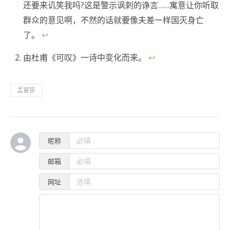
还要来讥笑我吗?这是警示讽刺的诤言……寓意让你听取
群众的意见啊，不然的话就要像夫差一样国灭身亡
了。
↩
由杜甫《可叹》一诗中变化而来。
↩
孟宴臣
昵称
邮箱
网址