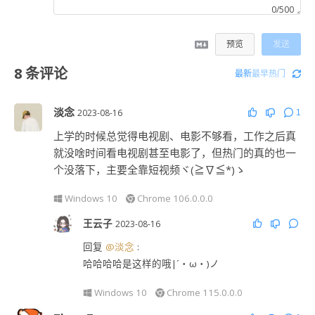
0/500
预览
发送
8
条评论
最新
最早
热门
淡念
2023-08-16
1
上学的时候总觉得电视剧、电影不够看，工作之后真
就没啥时间看电视剧甚至电影了，但热门的真的也一
个没落下，主要全靠短视频ヾ(≧∇≦*)ゝ
Windows 10
Chrome 106.0.0.0
王云子
2023-08-16
回复
@淡念
:
哈哈哈哈是这样的哦|´・ω・)ノ
Windows 10
Chrome 115.0.0.0