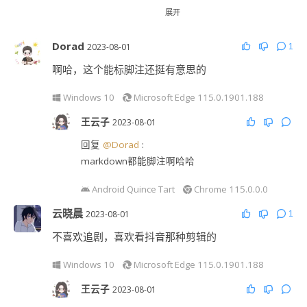
觉得短视频的出现，主要是为了迎合00后一代虚度
展开
光阴的需要；所以我一直自然地，也固执地，没有
Dorad
对它上瘾，以至于我手机上连个X音，X手，都没有
2023-08-01
1
安装。
啊哈，这个能标脚注还挺有意思的
以至于我主要的视频娱乐，主要是电影，电视剧也
很少——电视剧太浪费生命了。
Windows 10
Microsoft Edge 115.0.1901.188
王云子
2023-08-01
Windows 10
Chrome 114.0.0.0
回复
@Dorad
:
wu先生
2023-08-08
markdown都能脚注啊哈哈
回复
@Echo
:
我原来倒是看过几部电视剧，不过最近没看了。
Android Quince Tart
Chrome 115.0.0.0
云晓晨
2023-08-01
Windows 10
1
Microsoft Edge 115.0.1901.188
不喜欢追剧，喜欢看抖音那种剪辑的
Windows 10
Microsoft Edge 115.0.1901.188
王云子
2023-08-01