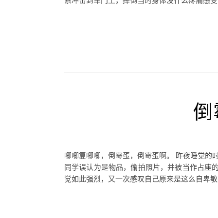
系冲击到车门上，摔倒当时身体没什么疼痛感受，
倒
唧唧复唧唧，倒霉蛋，倒霉蛋啊。 昨夜睡觉的
同学误认为是物品，偷拍照片，并被当作占座
觉如此强烈，又一次感叹自己原来是这么自卑敏感的