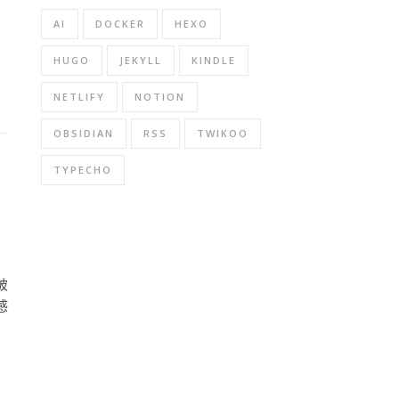
AI
DOCKER
HEXO
HUGO
JEKYLL
KINDLE
NETLIFY
NOTION
OBSIDIAN
RSS
TWIKOO
TYPECHO
被
感