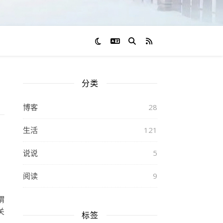
切换语言
RSS 订阅
分类
博客
28
生活
121
说说
5
阅读
9
谓
关
标签