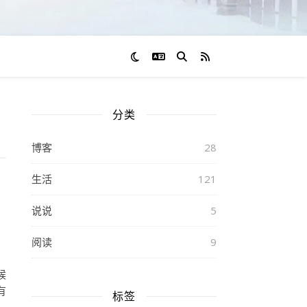
切换语言
RSS 订阅
分类
博客
28
生活
121
说说
5
阅读
9
候
有
标签