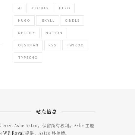
AI
DOCKER
HEXO
HUGO
JEKYLL
KINDLE
NETLIFY
NOTION
OBSIDIAN
RSS
TWIKOO
TYPECHO
站点信息
© 2026 Ashe Astro。保留所有权利。Ashe 主题
由
WP Royal
提供，Astro 移植版。