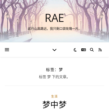
RAE
此行山高路远，我只剩口袋玫瑰一片。
切换语言
RSS
标签：梦
标签 梦 下的文章。
生活
梦中梦