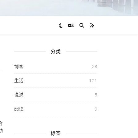
切换语言
RSS 订阅
分类
博客
28
生活
121
说说
5
阅读
9
合
动
标签