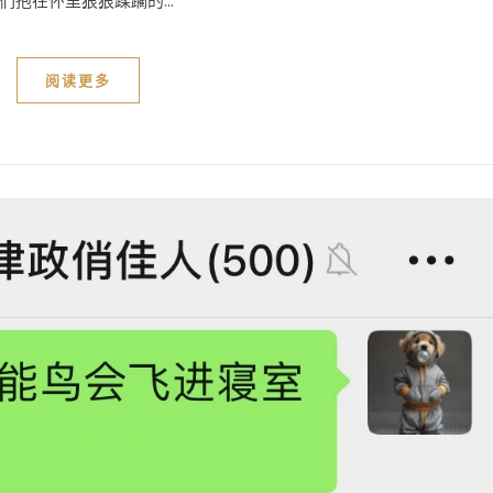
抱在怀里狠狠蹂躏的...
阅读更多