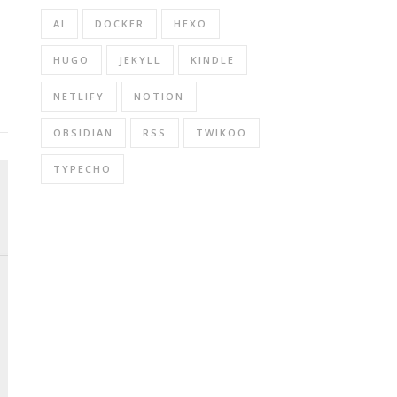
AI
DOCKER
HEXO
HUGO
JEKYLL
KINDLE
NETLIFY
NOTION
OBSIDIAN
RSS
TWIKOO
TYPECHO