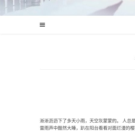
淅淅沥沥下了多天小雨，天空灰蒙蒙的。 人总
雷雨声中酣然大睡，趴在阳台看看对面烂漫的樱