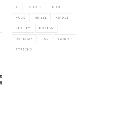
AI
DOCKER
HEXO
HUGO
JEKYLL
KINDLE
NETLIFY
NOTION
OBSIDIAN
RSS
TWIKOO
TYPECHO
试
着