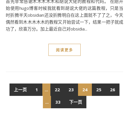
首先非常感谢木木木木木和胡说大佬的教程和代码。 在刚开
始使用hugo博客时候我就看到胡说大佬的这篇教程，只是当
时折腾半天obsidian还没折腾明白在这上面就不了了之，今天
偶然看到木木木木木的教程又开始尝试一下，结果一把子就成
功了，欣喜万分。加上最近自己对obsidia...
阅读更多
上一页
1
...
22
23
24
25
26
...
33
下一页