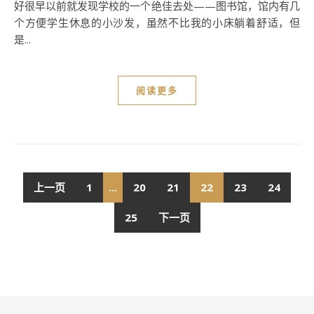
好很早以前就发现学校的一个绝佳去处——图书馆，馆内有几
个方便学生休息的小沙发，虽然不比我的小床躺着舒适，但
是...
阅读更多
上一页
1
...
20
21
22
23
24
25
下一页