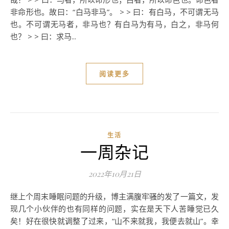
非命形也。故曰：“白马非马”。 > > 曰：有白马，不可谓无马
也。不可谓无马者，非马也？有白马为有马，白之，非马何
也？ > > 曰：求马...
阅读更多
生活
一周杂记
2022年10月21日
继上个周末睡眠问题的升级，博主满腹牢骚的发了一篇文，发
现几个小伙伴的也有同样的问题，实在是天下人苦睡觉已久
矣！好在很快就调整了过来，“山不来就我，我便去就山”。幸