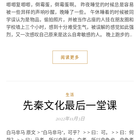
唧唧复唧唧，倒霉蛋，倒霉蛋啊。 昨夜睡觉的时候总是容易
被一些异样的声响吵醒，晚睡了一些。 午休睡着的时候被同
学误认为是物品，偷拍照片，并被当作占座的人挂在朋友圈和
学校墙上三个小时，感到十分难受生气，被误解的感觉如此强
烈，又一次感叹自己原来是这么自卑敏感的人。 晚上跑步的...
阅读更多
生活
先秦文化最后一堂课
2022年11月3日
白马非马 原文 > “白马非马”，可乎？ > > 曰：可。 > > 曰：何
哉？ > > 曰：马者，所以命形也；白者，所以命色也。命色者