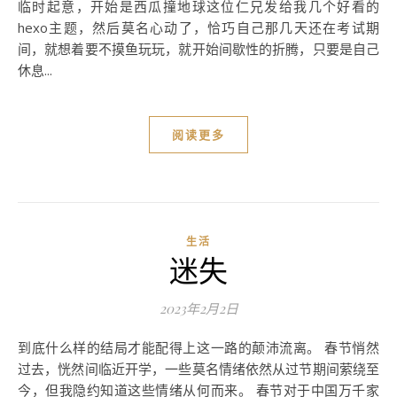
临时起意，开始是西瓜撞地球这位仁兄发给我几个好看的
hexo主题，然后莫名心动了，恰巧自己那几天还在考试期
间，就想着要不摸鱼玩玩，就开始间歇性的折腾，只要是自己
休息...
阅读更多
生活
迷失
2023年2月2日
到底什么样的结局才能配得上这一路的颠沛流离。 春节悄然
过去，恍然间临近开学，一些莫名情绪依然从过节期间萦绕至
今，但我隐约知道这些情绪从何而来。 春节对于中国万千家