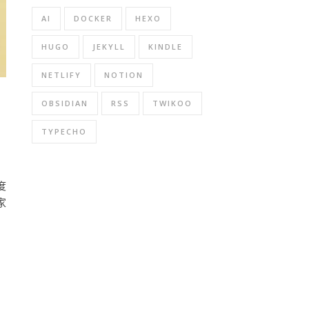
AI
DOCKER
HEXO
HUGO
JEKYLL
KINDLE
NETLIFY
NOTION
OBSIDIAN
RSS
TWIKOO
TYPECHO
度
家