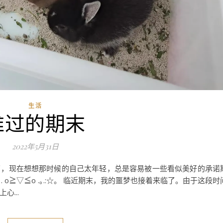
生活
难过的期末
2022年5月31日
了，现在想想那时候的自己太年轻，总是容易被一些看似美好的承诺
. o≧▽≦o .｡.:☆。 临近期末，我的噩梦也接着来临了。由于这段时
...