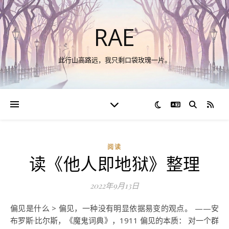
RAE
此行山高路远，我只剩口袋玫瑰一片。
切换语言
RSS
阅读
读《他人即地狱》整理
2022年9月13日
偏见是什么 > 偏见，一种没有明显依据易变的观点。 ——安
布罗斯·比尔斯，《魔鬼词典》，1911 偏见的本质： 对一个群