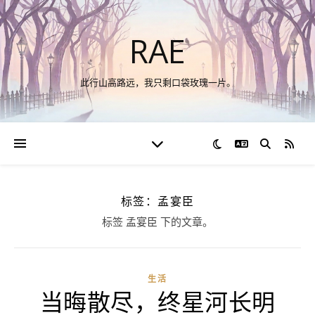
RAE
此行山高路远，我只剩口袋玫瑰一片。
切换语言
RSS
标签：孟宴臣
标签 孟宴臣 下的文章。
生活
当晦散尽，终星河长明