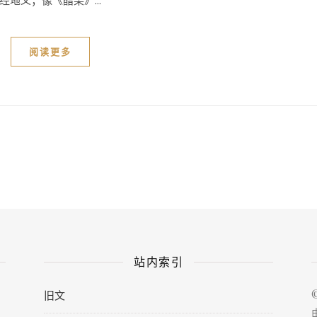
地义；像《醋栗》...
阅读更多
站内索引
旧文