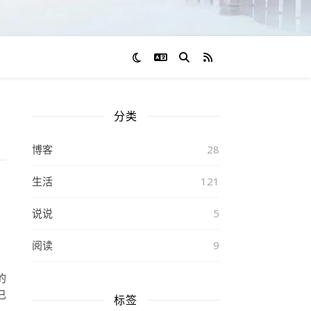
切换语言
RSS 订阅
分类
博客
28
生活
121
说说
5
阅读
9
的
已
标签