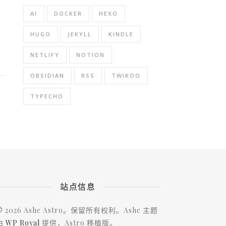
AI
DOCKER
HEXO
HUGO
JEKYLL
KINDLE
NETLIFY
NOTION
OBSIDIAN
RSS
TWIKOO
TYPECHO
站点信息
© 2026 Ashe Astro。保留所有权利。Ashe 主题
由
WP Royal
提供，Astro 移植版。