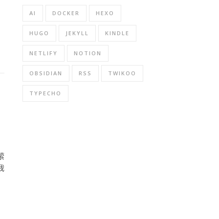
AI
DOCKER
HEXO
HUGO
JEKYLL
KINDLE
NETLIFY
NOTION
OBSIDIAN
RSS
TWIKOO
TYPECHO
萦
我