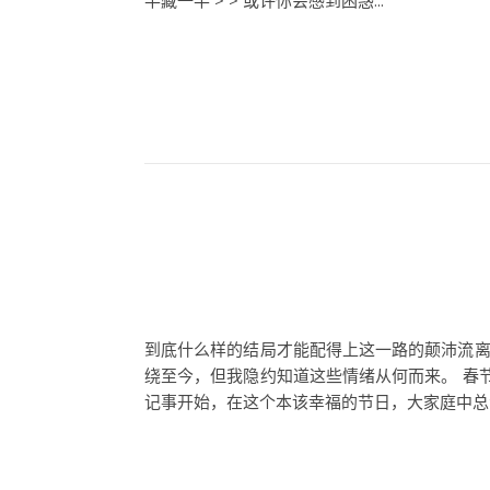
半藏一半 > > 或许你会感到困惑...
到底什么样的结局才能配得上这一路的颠沛流离
绕至今，但我隐约知道这些情绪从何而来。 春
记事开始，在这个本该幸福的节日，大家庭中总会